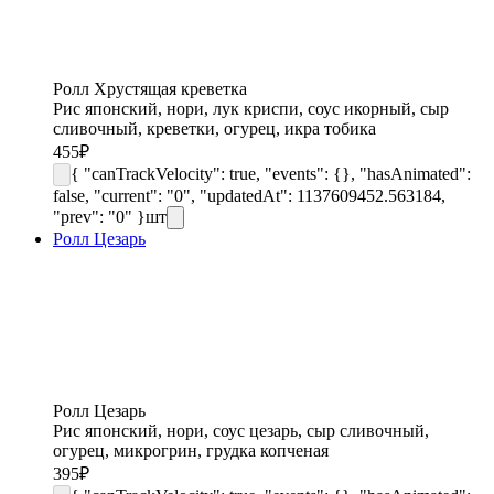
Ролл Хрустящая креветка
Рис японский, нори, лук криспи, соус икорный, сыр
сливочный, креветки, огурец, икра тобика
455
₽
{ "canTrackVelocity": true, "events": {}, "hasAnimated":
false, "current": "0", "updatedAt": 1137609452.563184,
"prev": "0" }
шт
Ролл Цезарь
Ролл Цезарь
Рис японский, нори, соус цезарь, сыр сливочный,
огурец, микрогрин, грудка копченая
395
₽