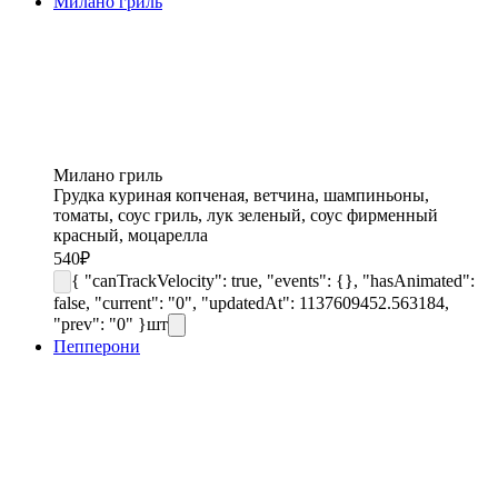
Милано гриль
Милано гриль
Грудка куриная копченая, ветчина, шампиньоны,
томаты, соус гриль, лук зеленый, соус фирменный
красный, моцарелла
540
₽
{ "canTrackVelocity": true, "events": {}, "hasAnimated":
false, "current": "0", "updatedAt": 1137609452.563184,
"prev": "0" }
шт
Пепперони