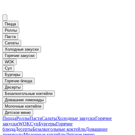
Пицца
Роллы
Паста
Салаты
Холодные закуски
Горячие закуски
WOK
Суп
Бургеры
Горячие блюда
Десерты
Безалкогольные коктейли
Домашние лимонады
Молочные коктейли
Детское меню
Пицца
Роллы
Паста
Салаты
Холодные закуски
Горячие
закуски
WOK
Суп
Бургеры
Горячие
блюда
Десерты
Безалкогольные коктейли
Домашние
лимонады
Молочные коктейли
Детское меню