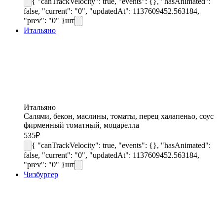
{ "canTrackVelocity": true, "events": {}, "hasAnimated":
false, "current": "0", "updatedAt": 1137609452.563184,
"prev": "0" }
шт
Итальяно
Итальяно
Салями, бекон, маслины, томаты, перец халапеньо, соус
фирменный томатный, моцарелла
535
₽
{ "canTrackVelocity": true, "events": {}, "hasAnimated":
false, "current": "0", "updatedAt": 1137609452.563184,
"prev": "0" }
шт
Чизбургер