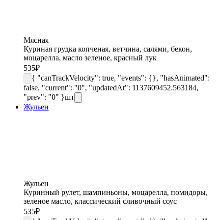
Мясная
Куриная грудка копченая, ветчина, салями, бекон,
моцарелла, масло зеленое, красный лук
535
₽
{ "canTrackVelocity": true, "events": {}, "hasAnimated":
false, "current": "0", "updatedAt": 1137609452.563184,
"prev": "0" }
шт
Жульен
Жульен
Куринный рулет, шампиньоны, моцарелла, помидоры,
зеленое масло, классический сливочный соус
535
₽