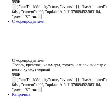
595
₽
{ "canTrackVelocity": true, "events": {}, "hasAnimated":
false, "current": "0", "updatedAt": 1137609452.563184,
"prev": "0" }
шт
С морепродуктами
С морепродуктами
Лосось, креветки, кальмары, томаты, сливочный сыр с
песто, кунжут черный
590
₽
{ "canTrackVelocity": true, "events": {}, "hasAnimated":
false, "current": "0", "updatedAt": 1137609452.563184,
"prev": "0" }
шт
Капричоза