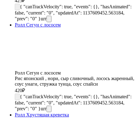
425
₽
{ "canTrackVelocity": true, "events": {}, "hasAnimated":
false, "current": "0", "updatedAt": 1137609452.563184,
"prev": "0" }
шт
Ролл Сегун с лососем
Ролл Сегун с лососем
Рис японский , нори, сыр сливочный, лосось жаренный,
соус унаги, стружка тунца, соус спайси
420
₽
{ "canTrackVelocity": true, "events": {}, "hasAnimated":
false, "current": "0", "updatedAt": 1137609452.563184,
"prev": "0" }
шт
Ролл Хрустящая креветка