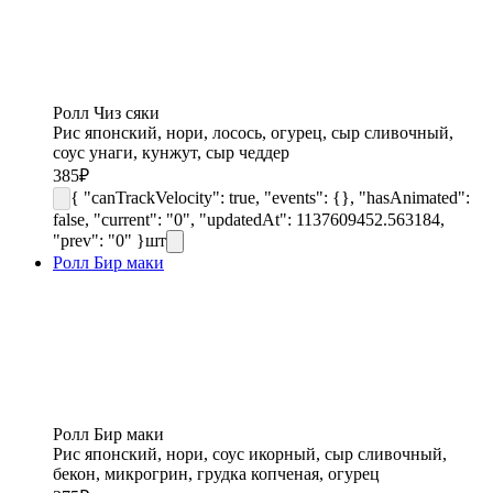
Ролл Чиз сяки
Рис японский, нори, лосось, огурец, сыр сливочный,
соус унаги, кунжут, сыр чеддер
385
₽
{ "canTrackVelocity": true, "events": {}, "hasAnimated":
false, "current": "0", "updatedAt": 1137609452.563184,
"prev": "0" }
шт
Ролл Бир маки
Ролл Бир маки
Рис японский, нори, соус икорный, сыр сливочный,
бекон, микрогрин, грудка копченая, огурец