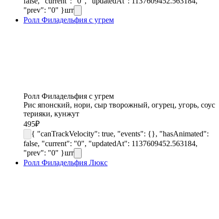
false, "current": "0", "updatedAt": 1137609452.563184,
"prev": "0" }
шт
Ролл Филадельфия с угрем
Ролл Филадельфия с угрем
Рис японский, нори, сыр творожный, огурец, угорь, соус
терияки, кунжут
495
₽
{ "canTrackVelocity": true, "events": {}, "hasAnimated":
false, "current": "0", "updatedAt": 1137609452.563184,
"prev": "0" }
шт
Ролл Филадельфия Люкс