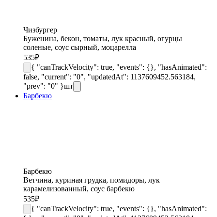
Чизбургер
Буженина, бекон, томаты, лук красный, огурцы
соленые, соус сырный, моцарелла
535
₽
{ "canTrackVelocity": true, "events": {}, "hasAnimated":
false, "current": "0", "updatedAt": 1137609452.563184,
"prev": "0" }
шт
Барбекю
Барбекю
Ветчина, куриная грудка, помидоры, лук
карамелизованный, соус барбекю
535
₽
{ "canTrackVelocity": true, "events": {}, "hasAnimated":