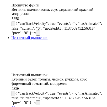
Прошутто фунги
Ветчина, шампиньоны, соус фирменный красный,
моцарелла
535
₽
{ "canTrackVelocity": true, "events": {}, "hasAnimated":
false, "current": "0", "updatedAt": 1137609452.563184,
"prev": "0" }
шт
Чесночный цыпленок
Чесночный цыпленок
Куриный рулет, томаты, чеснок, руккола, соус
фирменный томатный, моцарелла
535
₽
{ "canTrackVelocity": true, "events": {}, "hasAnimated":
false, "current": "0", "updatedAt": 1137609452.563184,
"prev": "0" }
шт