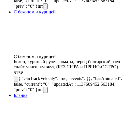
false, "current": "0", "updatedAt": 1137609452.563184,
"prev": "0" }
шт
С беконом и курицей
С беконом и курицей
Бекон, куриный рулет, томаты, перец болгарский, соус
спайс унаги, кунжут, (БЕЗ СЫРА и ПРЯНО-ОСТРО)
515
₽
{ "canTrackVelocity": true, "events": {}, "hasAnimated":
false, "current": "0", "updatedAt": 1137609452.563184,
"prev": "0" }
шт
Бланка