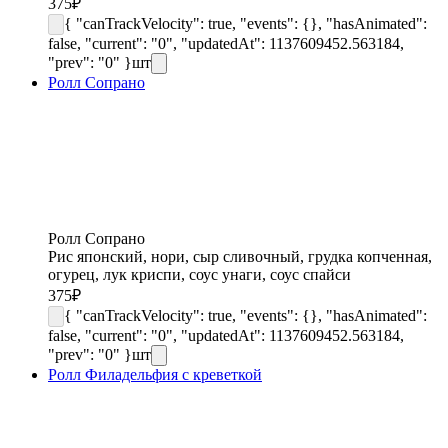
375
₽
{ "canTrackVelocity": true, "events": {}, "hasAnimated":
false, "current": "0", "updatedAt": 1137609452.563184,
"prev": "0" }
шт
Ролл Сопрано
Ролл Сопрано
Рис японский, нори, сыр сливочный, грудка копченная,
огурец, лук криспи, соус унаги, соус спайси
375
₽
{ "canTrackVelocity": true, "events": {}, "hasAnimated":
false, "current": "0", "updatedAt": 1137609452.563184,
"prev": "0" }
шт
Ролл Филадельфия с креветкой