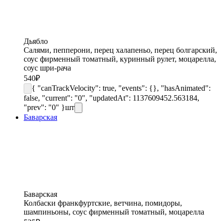
Дьябло
Салями, пепперони, перец халапеньо, перец болгарский,
соус фирменный томатный, куринный рулет, моцарелла,
соус шри-рача
540
₽
{ "canTrackVelocity": true, "events": {}, "hasAnimated":
false, "current": "0", "updatedAt": 1137609452.563184,
"prev": "0" }
шт
Баварская
Баварская
Колбаски франкфуртские, ветчина, помидоры,
шампиньоны, соус фирменный томатный, моцарелла