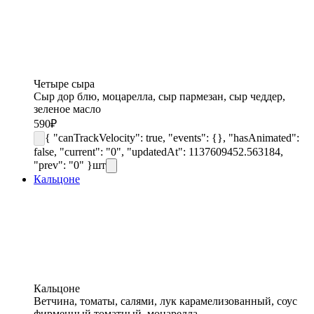
Четыре сыра
Сыр дор блю, моцарелла, сыр пармезан, сыр чеддер,
зеленое масло
590
₽
{ "canTrackVelocity": true, "events": {}, "hasAnimated":
false, "current": "0", "updatedAt": 1137609452.563184,
"prev": "0" }
шт
Кальцоне
Кальцоне
Ветчина, томаты, салями, лук карамелизованный, соус
фирменный томатный, моцарелла