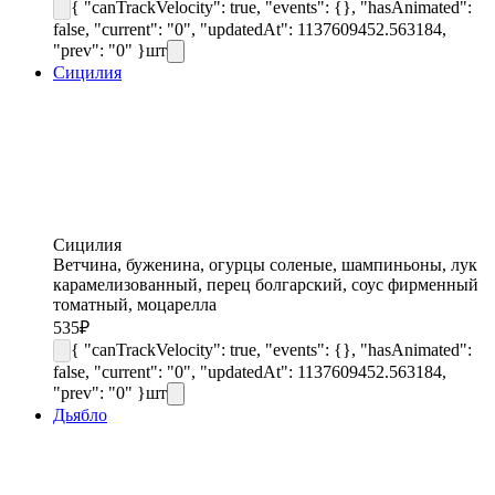
{ "canTrackVelocity": true, "events": {}, "hasAnimated":
false, "current": "0", "updatedAt": 1137609452.563184,
"prev": "0" }
шт
Сицилия
Сицилия
Ветчина, буженина, огурцы соленые, шампиньоны, лук
карамелизованный, перец болгарский, соус фирменный
томатный, моцарелла
535
₽
{ "canTrackVelocity": true, "events": {}, "hasAnimated":
false, "current": "0", "updatedAt": 1137609452.563184,
"prev": "0" }
шт
Дьябло