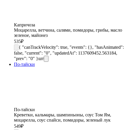
Капричоза
Моцарелла, ветчина, салями, помидоры, грибы, масло
зеленое, майонез
535
₽
{ "canTrackVelocity": true, "events": {}, "hasAnimated":
false, "current": "0", "updatedAt": 1137609452.563184,
"prev": "0" }
шт
По-тайски
По-тайски
Креветки, кальмары, шампиньоны, соус Том Ям,
моцарелла, соус спайси, помидоры, зеленый лук
549
₽