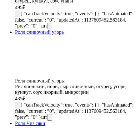
огурец, кунжут, соус унаги
495
₽
{ "canTrackVelocity": true, "events": {}, "hasAnimated":
false, "current": "0", "updatedAt": 1137609452.563184,
"prev": "0" }
шт
Ролл сливочный угорь
Ролл сливочный угорь
Рис японский, нори, сыр сливочный, огурец, угорь,
кунжут, соус икорный, микрогрин
435
₽
{ "canTrackVelocity": true, "events": {}, "hasAnimated":
false, "current": "0", "updatedAt": 1137609452.563184,
"prev": "0" }
шт
Ролл Чиз сяки