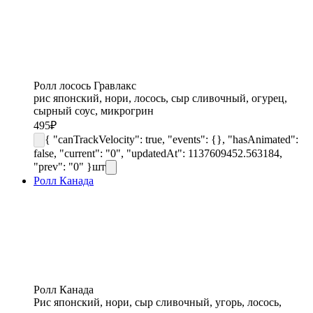
Ролл лосось Гравлакс
рис японский, нори, лосось, сыр сливочный, огурец,
сырный соус, микрогрин
495
₽
{ "canTrackVelocity": true, "events": {}, "hasAnimated":
false, "current": "0", "updatedAt": 1137609452.563184,
"prev": "0" }
шт
Ролл Канада
Ролл Канада
Рис японский, нори, сыр сливочный, угорь, лосось,