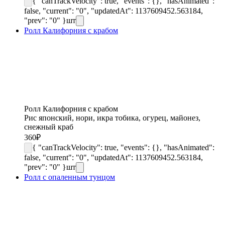
{ "canTrackVelocity": true, "events": {}, "hasAnimated":
false, "current": "0", "updatedAt": 1137609452.563184,
"prev": "0" }
шт
Ролл Калифорния с крабом
Ролл Калифорния с крабом
Рис японский, нори, икра тобика, огурец, майонез,
снежный краб
360
₽
{ "canTrackVelocity": true, "events": {}, "hasAnimated":
false, "current": "0", "updatedAt": 1137609452.563184,
"prev": "0" }
шт
Ролл с опаленным тунцом