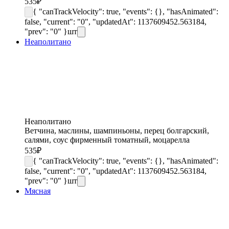
535
₽
{ "canTrackVelocity": true, "events": {}, "hasAnimated":
false, "current": "0", "updatedAt": 1137609452.563184,
"prev": "0" }
шт
Неаполитано
Неаполитано
Ветчина, маслины, шампиньоны, перец болгарский,
салями, соус фирменный томатный, моцарелла
535
₽
{ "canTrackVelocity": true, "events": {}, "hasAnimated":
false, "current": "0", "updatedAt": 1137609452.563184,
"prev": "0" }
шт
Мясная