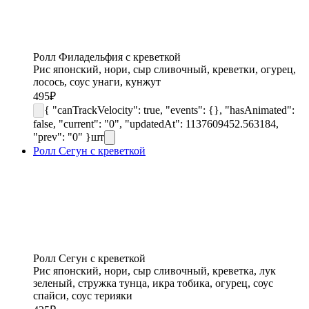
Ролл Филадельфия с креветкой
Рис японский, нори, сыр cливочный, креветки, огурец,
лосось, соус унаги, кунжут
495
₽
{ "canTrackVelocity": true, "events": {}, "hasAnimated":
false, "current": "0", "updatedAt": 1137609452.563184,
"prev": "0" }
шт
Ролл Сегун с креветкой
Ролл Сегун с креветкой
Рис японский, нори, сыр сливочный, креветка, лук
зеленый, стружка тунца, икра тобика, огурец, соус
спайси, соус терияки