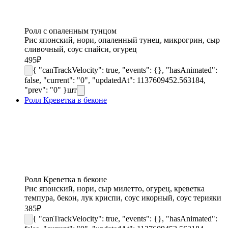
Ролл с опаленным тунцом
Рис японский, нори, опаленный тунец, микрогрин, сыр
сливочный, соус спайси, огурец
495
₽
{ "canTrackVelocity": true, "events": {}, "hasAnimated":
false, "current": "0", "updatedAt": 1137609452.563184,
"prev": "0" }
шт
Ролл Креветка в беконе
Ролл Креветка в беконе
Рис японский, нори, сыр милетто, огурец, креветка
темпура, бекон, лук криспи, соус икорный, соус терияки
385
₽
{ "canTrackVelocity": true, "events": {}, "hasAnimated":