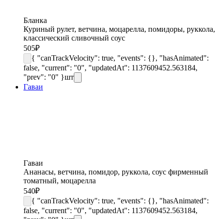
Бланка
Куриный рулет, ветчина, моцарелла, помидоры, руккола,
классический сливочный соус
505
₽
{ "canTrackVelocity": true, "events": {}, "hasAnimated":
false, "current": "0", "updatedAt": 1137609452.563184,
"prev": "0" }
шт
Гаваи
Гаваи
Ананасы, ветчина, помидор, руккола, соус фирменный
томатный, моцарелла
540
₽
{ "canTrackVelocity": true, "events": {}, "hasAnimated":
false, "current": "0", "updatedAt": 1137609452.563184,