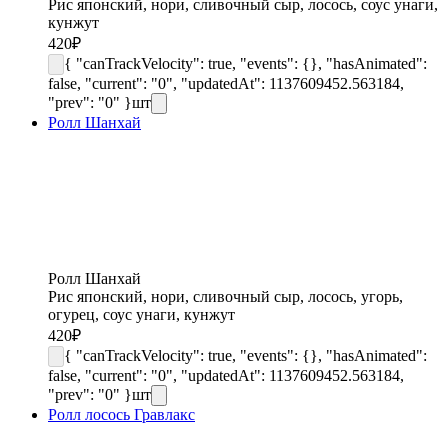
Рис японский, нори, сливочный сыр, лосось, соус унаги,
кунжут
420
₽
{ "canTrackVelocity": true, "events": {}, "hasAnimated":
false, "current": "0", "updatedAt": 1137609452.563184,
"prev": "0" }
шт
Ролл Шанхай
Ролл Шанхай
Рис японский, нори, сливочный сыр, лосось, угорь,
огурец, соус унаги, кунжут
420
₽
{ "canTrackVelocity": true, "events": {}, "hasAnimated":
false, "current": "0", "updatedAt": 1137609452.563184,
"prev": "0" }
шт
Ролл лосось Гравлакс