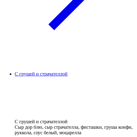
С грушей и страчателлой
С грушей и страчателлой
Сыр дор блю, сыр страчателла, фисташки, груша конфи,
руккола, соус белый, моцарелла