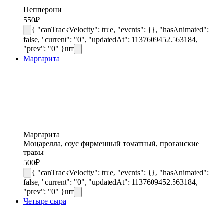
Пепперони
550
₽
{ "canTrackVelocity": true, "events": {}, "hasAnimated":
false, "current": "0", "updatedAt": 1137609452.563184,
"prev": "0" }
шт
Маргарита
Маргарита
Моцарелла, соус фирменный томатный, прованские
травы
500
₽
{ "canTrackVelocity": true, "events": {}, "hasAnimated":
false, "current": "0", "updatedAt": 1137609452.563184,
"prev": "0" }
шт
Четыре сыра