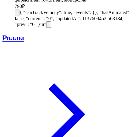
790
₽
{ "canTrackVelocity": true, "events": {}, "hasAnimated":
false, "current": "0", "updatedAt": 1137609452.563184,
"prev": "0" }
шт
Роллы