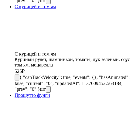
"prev": "0" }
шт
С курицей и том ям
С курицей и том ям
Куриный рулет, шампиньон, томаты, лук зеленый, соус
том ям, моцарелла
525
₽
{ "canTrackVelocity": true, "events": {}, "hasAnimated":
false, "current": "0", "updatedAt": 1137609452.563184,
"prev": "0" }
шт
Прошутто фунги