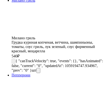
Милано гриль
Милано гриль
Грудка куриная копченая, ветчина, шампиньоны,
томаты, соус гриль, лук зеленый, соус фирменный
красный, моцарелла
540
₽
{ "canTrackVelocity": true, "events": {}, "hasAnimated":
false, "current": "0", "updatedAt": 1059194747.934967,
"prev": "0" }
шт
Пепперони