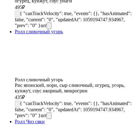
огурец, кунжут, соус унаги
495
₽
{ "canTrackVelocity": true, "events": {}, "hasAnimated":
false, "current": "0", "updatedAt": 1059194747.934967,
"prev": "0" }
шт
Ролл сливочный угорь
Ролл сливочный угорь
Рис японский, нори, сыр сливочный, огурец, угорь,
кунжут, соус икорный, микрогрин
435
₽
{ "canTrackVelocity": true, "events": {}, "hasAnimated":
false, "current": "0", "updatedAt": 1059194747.934967,
"prev": "0" }
шт
Ролл Чиз сяки