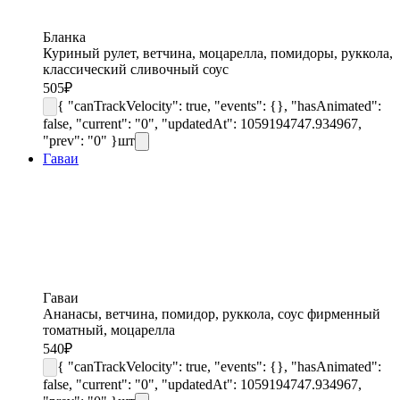
Бланка
Куриный рулет, ветчина, моцарелла, помидоры, руккола,
классический сливочный соус
505
₽
{ "canTrackVelocity": true, "events": {}, "hasAnimated":
false, "current": "0", "updatedAt": 1059194747.934967,
"prev": "0" }
шт
Гаваи
Гаваи
Ананасы, ветчина, помидор, руккола, соус фирменный
томатный, моцарелла
540
₽
{ "canTrackVelocity": true, "events": {}, "hasAnimated":
false, "current": "0", "updatedAt": 1059194747.934967,