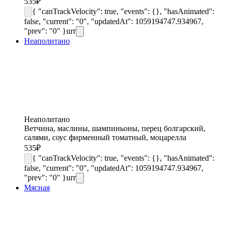
535
₽
{ "canTrackVelocity": true, "events": {}, "hasAnimated":
false, "current": "0", "updatedAt": 1059194747.934967,
"prev": "0" }
шт
Неаполитано
Неаполитано
Ветчина, маслины, шампиньоны, перец болгарский,
салями, соус фирменный томатный, моцарелла
535
₽
{ "canTrackVelocity": true, "events": {}, "hasAnimated":
false, "current": "0", "updatedAt": 1059194747.934967,
"prev": "0" }
шт
Мясная