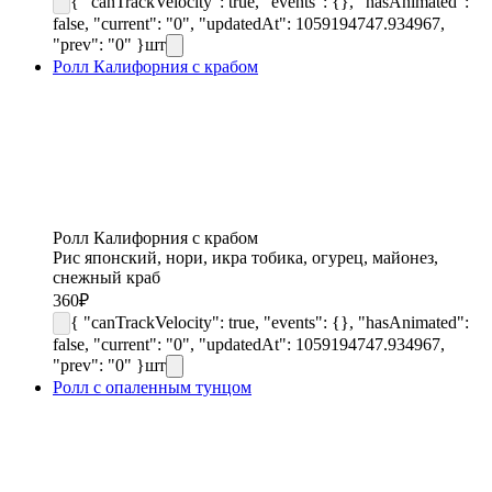
{ "canTrackVelocity": true, "events": {}, "hasAnimated":
false, "current": "0", "updatedAt": 1059194747.934967,
"prev": "0" }
шт
Ролл Калифорния с крабом
Ролл Калифорния с крабом
Рис японский, нори, икра тобика, огурец, майонез,
снежный краб
360
₽
{ "canTrackVelocity": true, "events": {}, "hasAnimated":
false, "current": "0", "updatedAt": 1059194747.934967,
"prev": "0" }
шт
Ролл с опаленным тунцом