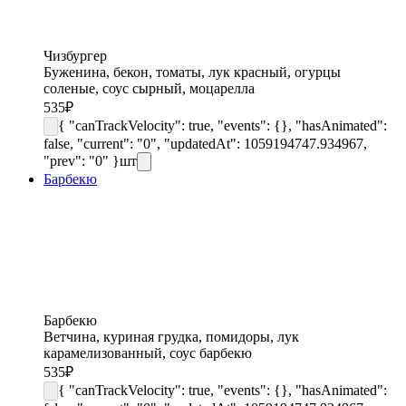
Чизбургер
Буженина, бекон, томаты, лук красный, огурцы
соленые, соус сырный, моцарелла
535
₽
{ "canTrackVelocity": true, "events": {}, "hasAnimated":
false, "current": "0", "updatedAt": 1059194747.934967,
"prev": "0" }
шт
Барбекю
Барбекю
Ветчина, куриная грудка, помидоры, лук
карамелизованный, соус барбекю
535
₽
{ "canTrackVelocity": true, "events": {}, "hasAnimated":