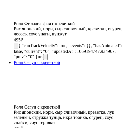
Ролл Филадельфия с креветкой
Рис японский, нори, сыр cливочный, креветки, огурец,
лосось, соус унаги, кунжут
495
₽
{ "canTrackVelocity": true, "events": {}, "hasAnimated":
false, "current": "0", "updatedAt": 1059194747.934967,
"prev": "0" }
шт
Ролл Сегун с креветкой
Ролл Сегун с креветкой
Рис японский, нори, сыр сливочный, креветка, лук
зеленый, стружка тунца, икра тобика, огурец, соус
спайси, соус терияки