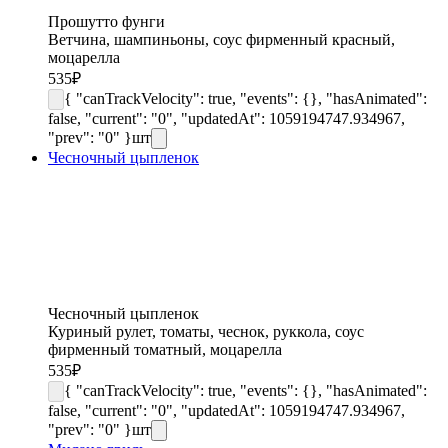
Прошутто фунги
Ветчина, шампиньоны, соус фирменный красный,
моцарелла
535
₽
{ "canTrackVelocity": true, "events": {}, "hasAnimated":
false, "current": "0", "updatedAt": 1059194747.934967,
"prev": "0" }
шт
Чесночный цыпленок
Чесночный цыпленок
Куриный рулет, томаты, чеснок, руккола, соус
фирменный томатный, моцарелла
535
₽
{ "canTrackVelocity": true, "events": {}, "hasAnimated":
false, "current": "0", "updatedAt": 1059194747.934967,
"prev": "0" }
шт