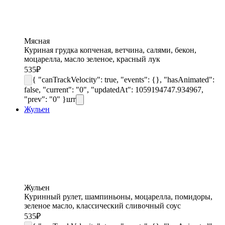
Мясная
Куриная грудка копченая, ветчина, салями, бекон,
моцарелла, масло зеленое, красный лук
535
₽
{ "canTrackVelocity": true, "events": {}, "hasAnimated":
false, "current": "0", "updatedAt": 1059194747.934967,
"prev": "0" }
шт
Жульен
Жульен
Куринный рулет, шампиньоны, моцарелла, помидоры,
зеленое масло, классический сливочный соус
535
₽