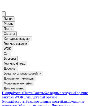
Пицца
Роллы
Паста
Салаты
Холодные закуски
Горячие закуски
WOK
Суп
Бургеры
Горячие блюда
Десерты
Безалкогольные коктейли
Домашние лимонады
Молочные коктейли
Детское меню
Пицца
Роллы
Паста
Салаты
Холодные закуски
Горячие
закуски
WOK
Суп
Бургеры
Горячие
блюда
Десерты
Безалкогольные коктейли
Домашние
лимонады
Молочные коктейли
Детское меню