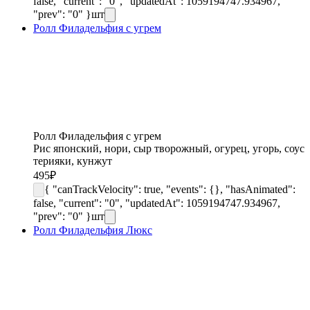
false, "current": "0", "updatedAt": 1059194747.934967,
"prev": "0" }
шт
Ролл Филадельфия с угрем
Ролл Филадельфия с угрем
Рис японский, нори, сыр творожный, огурец, угорь, соус
терияки, кунжут
495
₽
{ "canTrackVelocity": true, "events": {}, "hasAnimated":
false, "current": "0", "updatedAt": 1059194747.934967,
"prev": "0" }
шт
Ролл Филадельфия Люкс