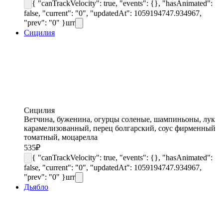
{ "canTrackVelocity": true, "events": {}, "hasAnimated":
false, "current": "0", "updatedAt": 1059194747.934967,
"prev": "0" }
шт
Сицилия
Сицилия
Ветчина, буженина, огурцы соленые, шампиньоны, лук
карамелизованный, перец болгарский, соус фирменный
томатный, моцарелла
535
₽
{ "canTrackVelocity": true, "events": {}, "hasAnimated":
false, "current": "0", "updatedAt": 1059194747.934967,
"prev": "0" }
шт
Дьябло