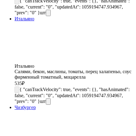
{ "canTrackVelocity": true, "events": {}, "hasAnimated":
false, "current": "0", "updatedAt": 1059194747.934967,
"prev": "0" }
шт
Итальяно
Итальяно
Салями, бекон, маслины, томаты, перец халапеньо, соус
фирменный томатный, моцарелла
535
₽
{ "canTrackVelocity": true, "events": {}, "hasAnimated":
false, "current": "0", "updatedAt": 1059194747.934967,
"prev": "0" }
шт
Чизбургер