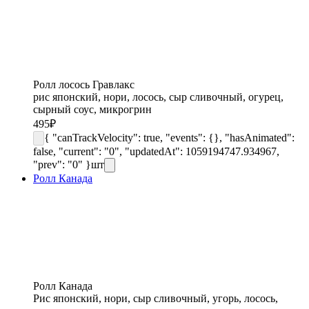
Ролл лосось Гравлакс
рис японский, нори, лосось, сыр сливочный, огурец,
сырный соус, микрогрин
495
₽
{ "canTrackVelocity": true, "events": {}, "hasAnimated":
false, "current": "0", "updatedAt": 1059194747.934967,
"prev": "0" }
шт
Ролл Канада
Ролл Канада
Рис японский, нори, сыр сливочный, угорь, лосось,