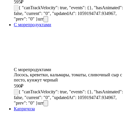
595
₽
{ "canTrackVelocity": true, "events": {}, "hasAnimated":
false, "current": "0", "updatedAt": 1059194747.934967,
"prev": "0" }
шт
С морепродуктами
С морепродуктами
Лосось, креветки, кальмары, томаты, сливочный сыр с
песто, кунжут черный
590
₽
{ "canTrackVelocity": true, "events": {}, "hasAnimated":
false, "current": "0", "updatedAt": 1059194747.934967,
"prev": "0" }
шт
Капричоза