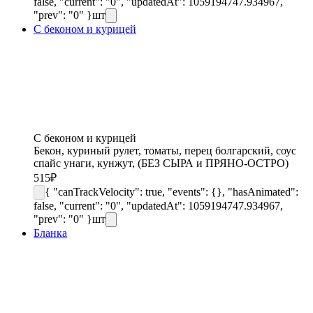
false, "current": "0", "updatedAt": 1059194747.934967,
"prev": "0" }
шт
С беконом и курицей
С беконом и курицей
Бекон, куриный рулет, томаты, перец болгарский, соус
спайс унаги, кунжут, (БЕЗ СЫРА и ПРЯНО-ОСТРО)
515
₽
{ "canTrackVelocity": true, "events": {}, "hasAnimated":
false, "current": "0", "updatedAt": 1059194747.934967,
"prev": "0" }
шт
Бланка