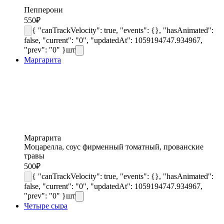
Пепперони
550
₽
{ "canTrackVelocity": true, "events": {}, "hasAnimated":
false, "current": "0", "updatedAt": 1059194747.934967,
"prev": "0" }
шт
Маргарита
Маргарита
Моцарелла, соус фирменный томатный, прованские
травы
500
₽
{ "canTrackVelocity": true, "events": {}, "hasAnimated":
false, "current": "0", "updatedAt": 1059194747.934967,
"prev": "0" }
шт
Четыре сыра