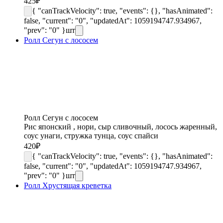
425
₽
{ "canTrackVelocity": true, "events": {}, "hasAnimated":
false, "current": "0", "updatedAt": 1059194747.934967,
"prev": "0" }
шт
Ролл Сегун с лососем
Ролл Сегун с лососем
Рис японский , нори, сыр сливочный, лосось жаренный,
соус унаги, стружка тунца, соус спайси
420
₽
{ "canTrackVelocity": true, "events": {}, "hasAnimated":
false, "current": "0", "updatedAt": 1059194747.934967,
"prev": "0" }
шт
Ролл Хрустящая креветка