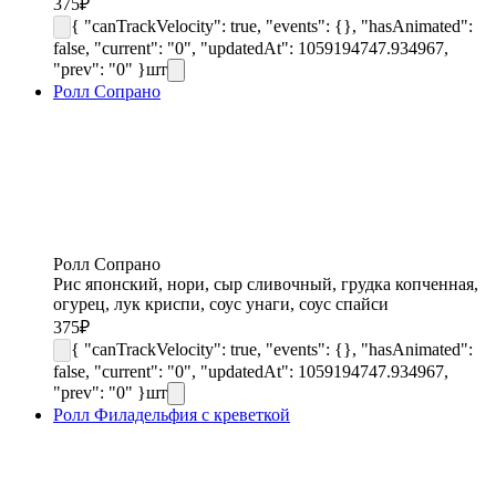
375
₽
{ "canTrackVelocity": true, "events": {}, "hasAnimated":
false, "current": "0", "updatedAt": 1059194747.934967,
"prev": "0" }
шт
Ролл Сопрано
Ролл Сопрано
Рис японский, нори, сыр сливочный, грудка копченная,
огурец, лук криспи, соус унаги, соус спайси
375
₽
{ "canTrackVelocity": true, "events": {}, "hasAnimated":
false, "current": "0", "updatedAt": 1059194747.934967,
"prev": "0" }
шт
Ролл Филадельфия с креветкой