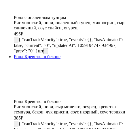
Ролл с опаленным тунцом
Рис японский, нори, опаленный тунец, микрогрин, сыр
сливочный, соус спайси, огурец
495
₽
{ "canTrackVelocity": true, "events": {}, "hasAnimated":
false, "current": "0", "updatedAt": 1059194747.934967,
"prev": "0" }
шт
Ролл Креветка в беконе
Ролл Креветка в беконе
Рис японский, нори, сыр милетто, огурец, креветка
темпура, бекон, лук криспи, соус икорный, соус терияки
385
₽
{ "canTrackVelocity": true, "events": {}, "hasAnimated":