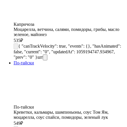
Капричоза
Моцарелла, ветчина, салями, помидоры, грибы, масло
зеленое, майонез
535
₽
{ "canTrackVelocity": true, "events": {}, "hasAnimated":
false, "current": "0", "updatedAt": 1059194747.934967,
"prev": "0" }
шт
По-тайски
По-тайски
Креветки, кальмары, шампиньоны, соус Том Ям,
моцарелла, соус спайси, помидоры, зеленый лук
549
₽