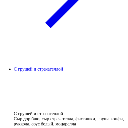
С грушей и страчателлой
С грушей и страчателлой
Сыр дор блю, сыр страчателла, фисташки, груша конфи,
руккола, соус белый, моцарелла