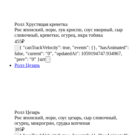
Ролл Хрустящая креветка
Рис японский, нори, лук криспи, соус икорный, сыр
сливочный, креветки, огурец, икра тобика
455
₽
{ "canTrackVelocity": true, "events": {}, "hasAnimated":
false, "current": "0", "updatedAt": 1059194747.934967,
"prev": "0" }
шт
Ролл Цезарь
Ролл Цезарь
Рис японский, нори, соус цезарь, сыр сливочный,
огурец, микрогрин, грудка копченая
395
₽