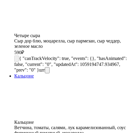
Четыре сыра
Сыр дор блю, моцарелла, сыр пармезан, сыр чеддер,
зеленое масло
590
₽
{ "canTrackVelocity": true, "events": {}, "hasAnimated":
false, "current": "0", "updatedAt": 1059194747.934967,
"prev": "0" }
шт
Кальцоне
Кальцоне
Ветчина, томаты, салями, лук карамелизованный, соус
фирменный томатный, моцарелла