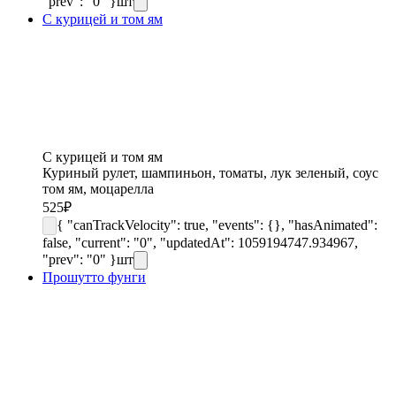
"prev": "0" }
шт
С курицей и том ям
С курицей и том ям
Куриный рулет, шампиньон, томаты, лук зеленый, соус
том ям, моцарелла
525
₽
{ "canTrackVelocity": true, "events": {}, "hasAnimated":
false, "current": "0", "updatedAt": 1059194747.934967,
"prev": "0" }
шт
Прошутто фунги