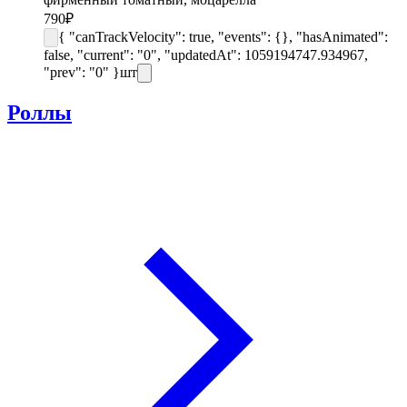
790
₽
{ "canTrackVelocity": true, "events": {}, "hasAnimated":
false, "current": "0", "updatedAt": 1059194747.934967,
"prev": "0" }
шт
Роллы