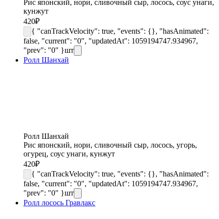
Рис японский, нори, сливочный сыр, лосось, соус унаги,
кунжут
420
₽
{ "canTrackVelocity": true, "events": {}, "hasAnimated":
false, "current": "0", "updatedAt": 1059194747.934967,
"prev": "0" }
шт
Ролл Шанхай
Ролл Шанхай
Рис японский, нори, сливочный сыр, лосось, угорь,
огурец, соус унаги, кунжут
420
₽
{ "canTrackVelocity": true, "events": {}, "hasAnimated":
false, "current": "0", "updatedAt": 1059194747.934967,
"prev": "0" }
шт
Ролл лосось Гравлакс