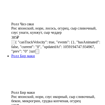
Ролл Чиз сяки
Рис японский, нори, лосось, огурец, сыр сливочный,
соус унаги, кунжут, сыр чеддер
385
₽
{ "canTrackVelocity": true, "events": {}, "hasAnimated":
false, "current": "0", "updatedAt": 1059194747.934967,
"prev": "0" }
шт
Ролл Бир маки
Ролл Бир маки
Рис японский, нори, соус икорный, сыр сливочный,
бекон, микрогрин, грудка копченая, огурец