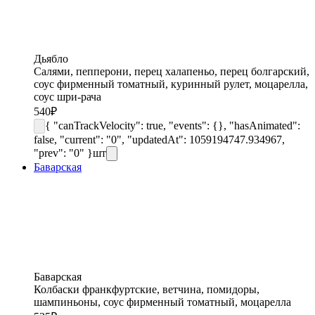
Дьябло
Салями, пепперони, перец халапеньо, перец болгарский,
соус фирменный томатный, куринный рулет, моцарелла,
соус шри-рача
540
₽
{ "canTrackVelocity": true, "events": {}, "hasAnimated":
false, "current": "0", "updatedAt": 1059194747.934967,
"prev": "0" }
шт
Баварская
Баварская
Колбаски франкфуртские, ветчина, помидоры,
шампиньоны, соус фирменный томатный, моцарелла